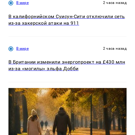
В мире
2 часа назад
В калифорнийском Суисун-Сити отключили сеть
из-за хакерской атаки на 911
В мире
2 часа назад
В Британии изменили энергопроект на £430 млн
из-за «могилы» эльфа Добби