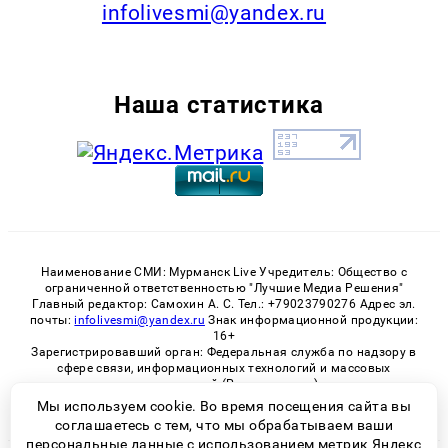
infolivesmi@yandex.ru
Наша статистика
Наименование СМИ: Мурманск Live Учредитель: Общество с
ограниченной ответственностью "Лучшие Медиа Решения"
Главный редактор: Самохин А. С. Тел.: +79023790276 Адрес эл.
почты:
infolivesmi@yandex.ru
Знак информационной продукции:
16+
Зарегистрировавший орган: Федеральная служба по надзору в
сфере связи, информационных технологий и массовых
коммуникаций (Роскомнадзор)
Регистрационный номер СМИ ЭЛ № ФС 77 - 82534 от 21.01.2022
Мы используем cookie. Во время посещения сайта вы
соглашаетесь с тем, что мы обрабатываем ваши
персональные данные с использованием метрик Яндекс