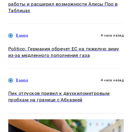
работы и расширил возможности Алисы Про в
Таблицах
В мире
4 часа назад
Politico: Германия обречет ЕС на тяжелую зиму
из-за медленного пополнения газа
В мире
4 часа назад
Пик отпусков привел к двухкилометровым
пробкам на границе с Абхазией