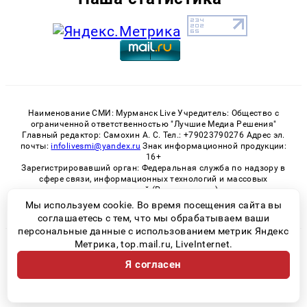
Наименование СМИ: Мурманск Live Учредитель: Общество с
ограниченной ответственностью "Лучшие Медиа Решения"
Главный редактор: Самохин А. С. Тел.: +79023790276 Адрес эл.
почты:
infolivesmi@yandex.ru
Знак информационной продукции:
16+
Зарегистрировавший орган: Федеральная служба по надзору в
сфере связи, информационных технологий и массовых
коммуникаций (Роскомнадзор)
Регистрационный номер СМИ ЭЛ № ФС 77 - 82534 от 21.01.2022
Мы используем cookie. Во время посещения сайта вы
соглашаетесь с тем, что мы обрабатываем ваши
персональные данные с использованием метрик Яндекс
Метрика, top.mail.ru, LiveInternet.
© 2026 «Murmansk-live» | Все права защищены
Я согласен
Возрастная категория сайта 16+
Политика конфиденциальности