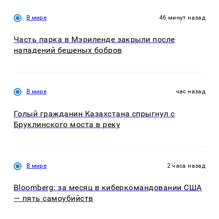
В мире
46 минут назад
Часть парка в Мэриленде закрыли после
нападений бешеных бобров
В мире
час назад
Голый гражданин Казахстана спрыгнул с
Бруклинского моста в реку
В мире
2 часа назад
Bloomberg: за месяц в киберкомандовании США
— пять самоубийств