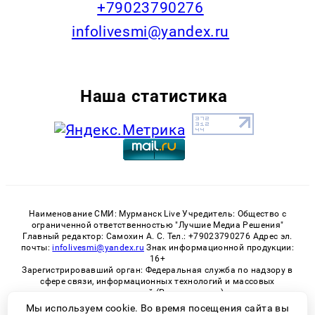
+79023790276
infolivesmi@yandex.ru
Наша статистика
Наименование СМИ: Мурманск Live Учредитель: Общество с
ограниченной ответственностью "Лучшие Медиа Решения"
Главный редактор: Самохин А. С. Тел.: +79023790276 Адрес эл.
почты:
infolivesmi@yandex.ru
Знак информационной продукции:
16+
Зарегистрировавший орган: Федеральная служба по надзору в
сфере связи, информационных технологий и массовых
коммуникаций (Роскомнадзор)
Регистрационный номер СМИ ЭЛ № ФС 77 - 82534 от 21.01.2022
Мы используем cookie. Во время посещения сайта вы