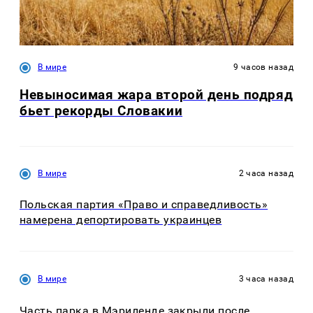
В мире
9 часов назад
Невыносимая жара второй день подряд
бьет рекорды Словакии
В мире
2 часа назад
Польская партия «Право и справедливость»
намерена депортировать украинцев
В мире
3 часа назад
Часть парка в Мэриленде закрыли после