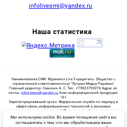
infolivesmi@yandex.ru
Наша статистика
Наименование СМИ: Мурманск Live Учредитель: Общество с
ограниченной ответственностью "Лучшие Медиа Решения"
Главный редактор: Самохин А. С. Тел.: +79023790276 Адрес эл.
почты:
infolivesmi@yandex.ru
Знак информационной продукции:
16+
Зарегистрировавший орган: Федеральная служба по надзору в
сфере связи, информационных технологий и массовых
коммуникаций (Роскомнадзор)
Регистрационный номер СМИ ЭЛ № ФС 77 - 82534 от 21.01.2022
Мы используем cookie. Во время посещения сайта вы
соглашаетесь с тем, что мы обрабатываем ваши