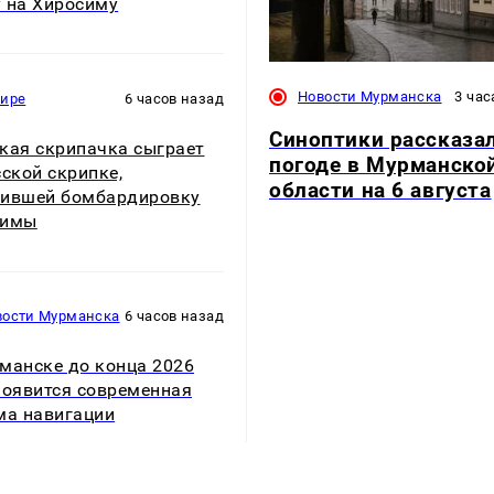
 на Хиросиму
Новости Мурманска
3 час
мире
6 часов назад
Синоптики рассказа
кая скрипачка сыграет
погоде в Мурманско
сской скрипке,
области на 6 августа
ившей бомбардировку
симы
вости Мурманска
6 часов назад
манске до конца 2026
появится современная
ма навигации