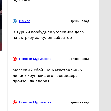
В мире
день назад
В Турции возбудили уголовное дело
Такую зиму в России
На Урале из казны
на актрису за кулон-вибратор
никто не ждал: как
были украдены 18
так?!
миллионов рублей
Новости Мурманска
21 час назад
Массовый сбой. На магистральных
линиях крупнейшего провайдера
произошла авария
Новости Мурманска
день назад