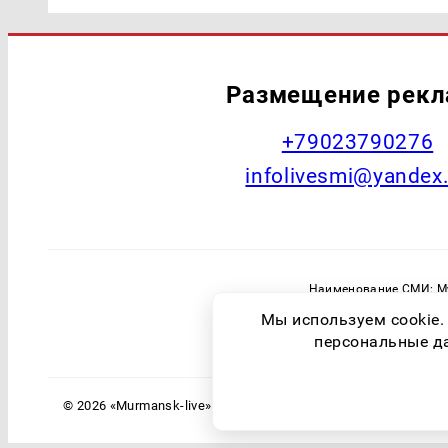
Размещение рек
+79023790276
infolivesmi@yandex
Наименование СМИ: Му
Главный редактор: Самохин А
Мы используем cookie.
Зарегистрировавший орган: Федераль
персональные дан
© 2026 «Murmansk-live» | Все права защищены