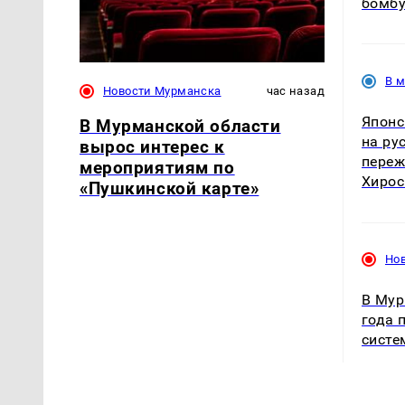
бомбу
В 
Новости Мурманска
час назад
Японс
В Мурманской области
на ру
вырос интерес к
переж
мероприятиям по
Хиро
«Пушкинской карте»
Но
В Мур
года 
систе