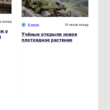
а назад
В мире
10 часов назад
ли о
Учёные открыли новое
й
плотоядное растение