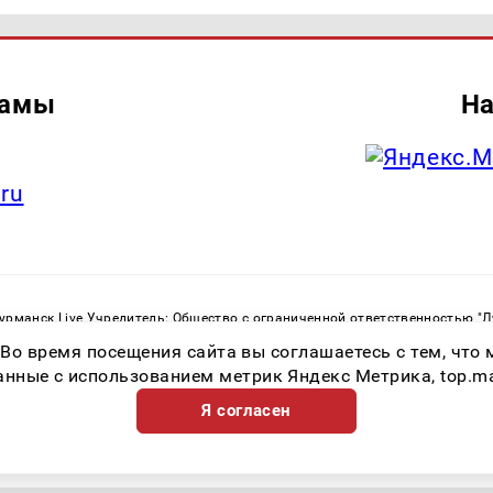
ламы
На
.ru
рманск Live Учредитель: Общество с ограниченной ответственностью "
. С. Тел.: +79023790276 Адрес эл. почты:
infolivesmi@yandex.ru
Знак инф
 Во время посещения сайта вы соглашаетесь с тем, чт
ная служба по надзору в сфере связи, информационных технологий и м
Регистрационный номер СМИ ЭЛ № ФС 77 - 82534 от 21.01.2022
ные с использованием метрик Яндекс Метрика, top.mail.
Я согласен
Возрастная категория сайта 16+