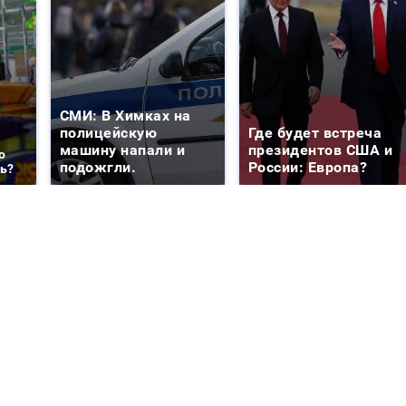
СМИ: В Химках на
полицейскую
Где будет встреча
машину напали и
президентов США и
о
подожгли.
России: Европа?
ть?