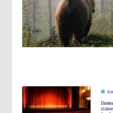
В 
Премь
стран