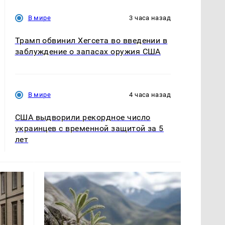
В мире
3 часа назад
Трамп обвинил Хегсета во введении в
заблуждение о запасах оружия США
В мире
4 часа назад
США выдворили рекордное число
украинцев с временной защитой за 5
лет