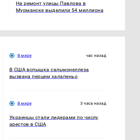
На ремонт улицы Павлова в
Мурманске выделили 54 миллиона
В мире
час назад
В США вспышка сальмонеллеза
вызвана перцем халапеньо
В мире
3 часа назад
Украинцы стали лидерами по числу
арестов в США