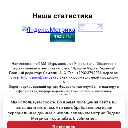
Наша статистика
Наименование СМИ: Мурманск Live Учредитель: Общество с
ограниченной ответственностью "Лучшие Медиа Решения"
Главный редактор: Самохин А. С. Тел.: +79023790276 Адрес эл.
почты:
infolivesmi@yandex.ru
Знак информационной продукции:
16+
Зарегистрировавший орган: Федеральная служба по надзору в
сфере связи, информационных технологий и массовых
коммуникаций (Роскомнадзор)
Регистрационный номер СМИ ЭЛ № ФС 77 - 82534 от 21.01.2022
Мы используем cookie. Во время посещения сайта вы
соглашаетесь с тем, что мы обрабатываем ваши
персональные данные с использованием метрик Яндекс
Метрика, top.mail.ru, LiveInternet.
© 2026 «Murmansk-live» | Все права защищены
Я согласен
Возрастная категория сайта 16+