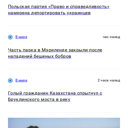
Польская партия «Право и справедливость»
намерена депортировать украинцев
В мире
час назад
Часть парка в Мэриленде закрыли после
нападений бешеных бобров
В мире
2 часа назад
Голый гражданин Казахстана спрыгнул с
Бруклинского моста в реку