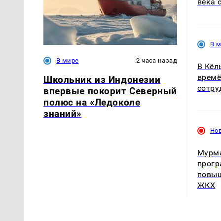
века 
В 
В мире
2 часа назад
В Кёл
времё
Школьник из Индонезии
сотру
впервые покорит Северный
полюс на «Ледоколе
знаний»
Но
Мурма
прогр
повы
ЖКХ