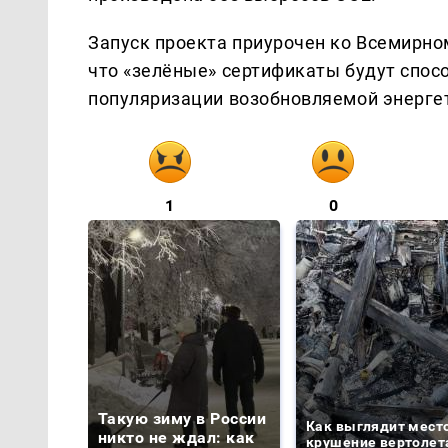
Запуск проекта приурочен ко Всемирн
что «зелёные» сертификаты будут спос
популяризации возобновляемой энергет
1
0
Такую зиму в России
Как выглядит мест
никто не ждал: как
крушение вертолет