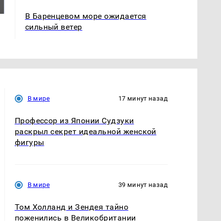
ждать всем нам?
Кавказе: читать здесь
В Баренцевом море ожидается
сильный ветер
В мире
17 минут назад
Профессор из Японии Судзуки
раскрыл секрет идеальной женской
фигуры
В мире
39 минут назад
Том Холланд и Зендея тайно
поженились в Великобритании