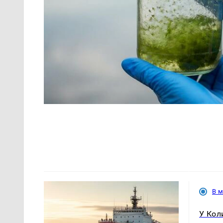
В 
У Кол