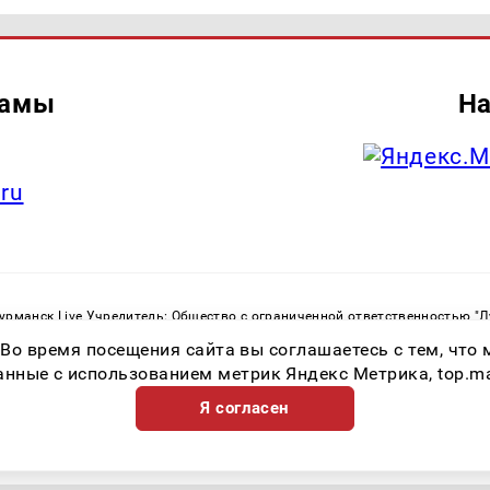
ламы
На
.ru
рманск Live Учредитель: Общество с ограниченной ответственностью "
. С. Тел.: +79023790276 Адрес эл. почты:
infolivesmi@yandex.ru
Знак инф
 Во время посещения сайта вы соглашаетесь с тем, чт
ная служба по надзору в сфере связи, информационных технологий и м
Регистрационный номер СМИ ЭЛ № ФС 77 - 82534 от 21.01.2022
ные с использованием метрик Яндекс Метрика, top.mail.
Я согласен
Возрастная категория сайта 16+