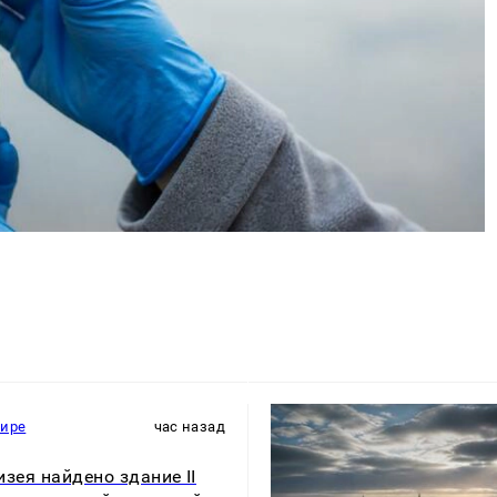
мире
час назад
изея найдено здание II