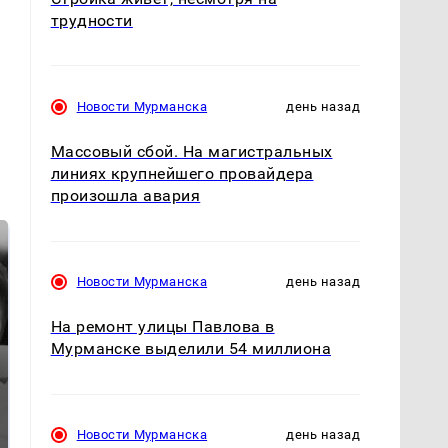
трудности
Новости Мурманска
день назад
Массовый сбой. На магистральных
линиях крупнейшего провайдера
произошла авария
Новости Мурманска
день назад
На ремонт улицы Павлова в
Мурманске выделили 54 миллиона
Таких событий не
Все новости по
Новости Мурманска
день назад
было с 1945: чего
падению вертолета на