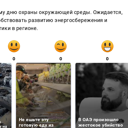
ому дню охраны окружающей среды. Ожидается,
обствовать развитию энергосбережения и
ики в регионе.
0
0
0
Не ешьте эту
В ОАЭ произошло
о
готовую еду из
жестокое убийство
а на