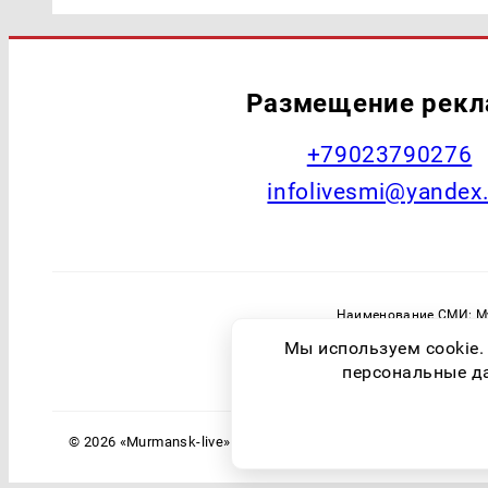
Размещение рек
+79023790276
infolivesmi@yandex
Наименование СМИ: Му
Главный редактор: Самохин А
Мы используем cookie.
Зарегистрировавший орган: Федераль
персональные дан
© 2026 «Murmansk-live» | Все права защищены