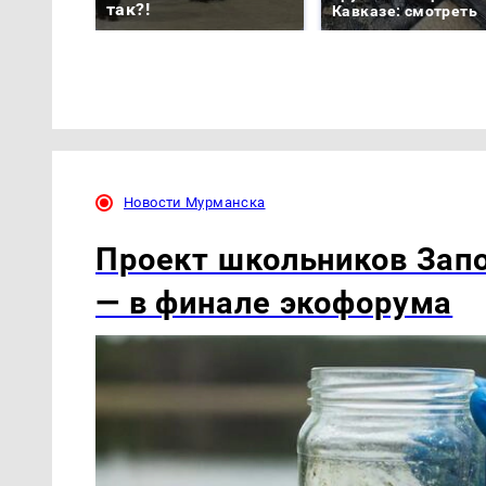
так?!
Кавказе: смотреть
Новости Мурманска
Проект школьников Запо
— в финале экофорума