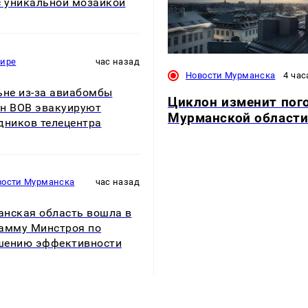
с уникальной мозаикой
мире
час назад
Новости Мурманска
4 час
ьне из-за авиабомбы
Циклон изменит пог
н ВОВ эвакуируют
Мурманской област
дников телецентра
вости Мурманска
час назад
нская область вошла в
амму Минстроя по
шению эффективности