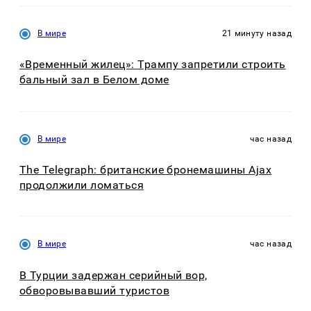
В мире
21 минуту назад
«Временный жилец»: Трампу запретили строить
бальный зал в Белом доме
В мире
час назад
The Telegraph: британские бронемашины Ajax
продолжили ломаться
В мире
час назад
В Турции задержан серийный вор,
обворовывавший туристов