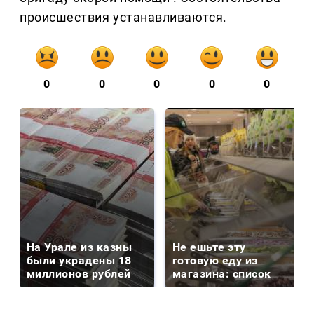
происшествия устанавливаются.
0
0
0
0
0
На Урале из казны
Не ешьте эту
были украдены 18
готовую еду из
миллионов рублей
магазина: список