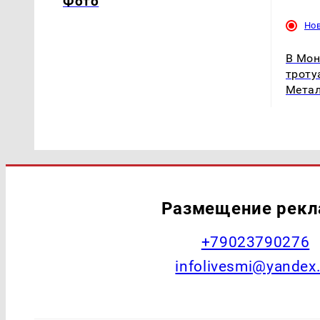
Фото
Но
В Мон
троту
Метал
Размещение рек
+79023790276
infolivesmi@yandex