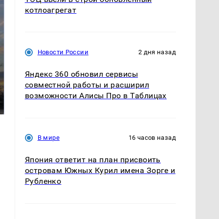
котлоагрегат
Новости России
2 дня назад
Яндекс 360 обновил сервисы
СМИ: В Химках на
совместной работы и расширил
полицейскую
В магазинах России
машину напали и
возможности Алисы Про в Таблицах
ажиотаж из-за этого
подожгли.
продукта: что купить?
В мире
16 часов назад
Япония ответит на план присвоить
островам Южных Курил имена Зорге и
Рубленко