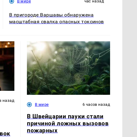
В мире
час назад
В пригороде Варшавы обнаружена
масштабная свалка опасных токсинов
в назад
В мире
6 часов назад
В Швейцарии пауки стали
причиной ложных вызовов
пожарных
явок