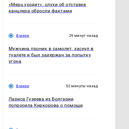
«Мерц уходит»: слухи об отставке
канцлера обросли фактами
В мире
29 минут назад
Мужчина проник в самолет, заснул в
туалете и был задержан за попытку
угона
В мире
52 минуты назад
Лариса Гузеева из Болгарии
попросила Киркорова о помощи