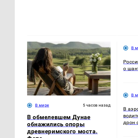
В 
Росси
о шан
В 
В мире
5 часов назад
В аэр
водит
В обмелевшем Дунае
дрон 
обнажились опоры
древнеримского моста.