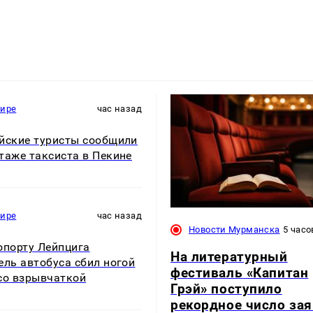
мире
час назад
йские туристы сообщили
таже таксиста в Пекине
мире
час назад
Новости Мурманска
5 часо
опорту Лейпцига
На литературный
ель автобуса сбил ногой
фестиваль «Капитан
со взрывчаткой
Грэй» поступило
рекордное число за