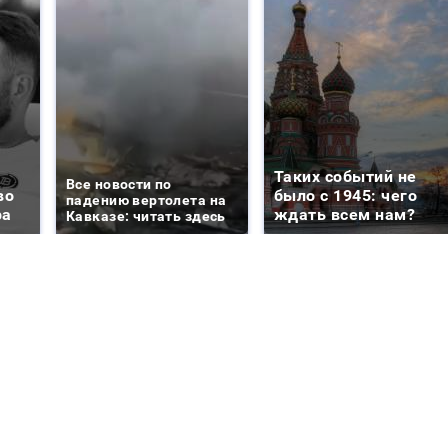
Таких событий не
Все новости по
во
было с 1945: чего
падению вертолета на
ра
ждать всем нам?
Кавказе: читать здесь