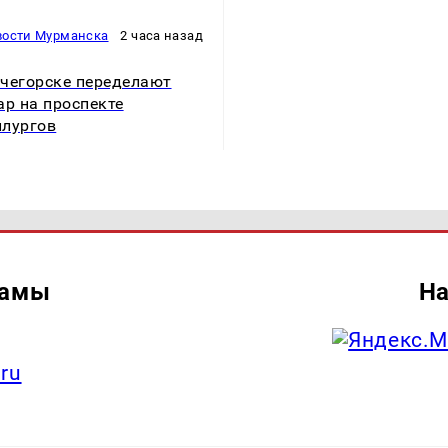
вости Мурманска
2 часа назад
чегорске переделают
ар на проспекте
лургов
ламы
На
.ru