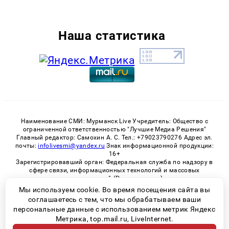
Наша статистика
Наименование СМИ: Мурманск Live Учредитель: Общество с
ограниченной ответственностью "Лучшие Медиа Решения"
Главный редактор: Самохин А. С. Тел.: +79023790276 Адрес эл.
почты:
infolivesmi@yandex.ru
Знак информационной продукции:
16+
Зарегистрировавший орган: Федеральная служба по надзору в
сфере связи, информационных технологий и массовых
коммуникаций (Роскомнадзор)
Регистрационный номер СМИ ЭЛ № ФС 77 - 82534 от 21.01.2022
Мы используем cookie. Во время посещения сайта вы
соглашаетесь с тем, что мы обрабатываем ваши
персональные данные с использованием метрик Яндекс
Метрика, top.mail.ru, LiveInternet.
© 2026 «Murmansk-live» | Все права защищены