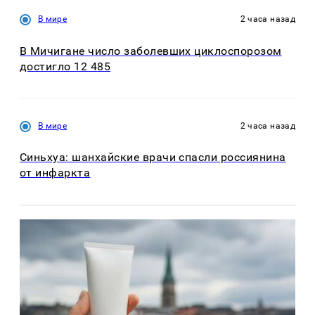
В мире
2 часа назад
В Мичигане число заболевших циклоспорозом
достигло 12 485
В мире
2 часа назад
Синьхуа: шанхайские врачи спасли россиянина
от инфаркта