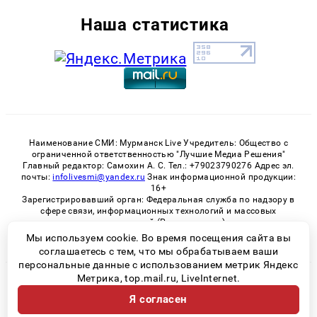
Наша статистика
Наименование СМИ: Мурманск Live Учредитель: Общество с
ограниченной ответственностью "Лучшие Медиа Решения"
Главный редактор: Самохин А. С. Тел.: +79023790276 Адрес эл.
почты:
infolivesmi@yandex.ru
Знак информационной продукции:
16+
Зарегистрировавший орган: Федеральная служба по надзору в
сфере связи, информационных технологий и массовых
коммуникаций (Роскомнадзор)
Регистрационный номер СМИ ЭЛ № ФС 77 - 82534 от 21.01.2022
Мы используем cookie. Во время посещения сайта вы
соглашаетесь с тем, что мы обрабатываем ваши
персональные данные с использованием метрик Яндекс
Метрика, top.mail.ru, LiveInternet.
© 2026 «Murmansk-live» | Все права защищены
Я согласен
Возрастная категория сайта 16+
Политика конфиденциальности