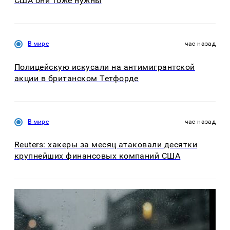
США они тоже нужны
В мире
час назад
Полицейскую искусали на антимигрантской
акции в британском Тетфорде
В мире
час назад
Reuters: хакеры за месяц атаковали десятки
крупнейших финансовых компаний США