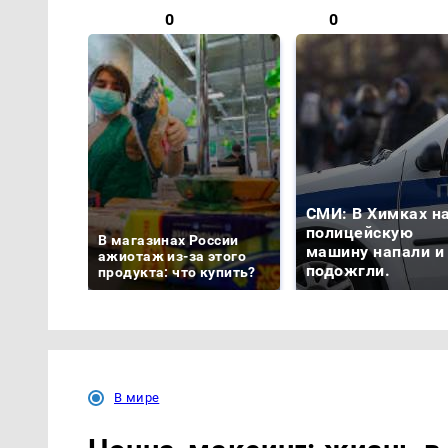
0
0
СМИ: В Химках н
полицейскую
В магазинах России
машину напали и
ажиотаж из-за этого
подожгли.
продукта: что купить?
В мире