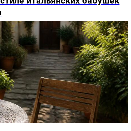
 стиле итальянских бабушек
а