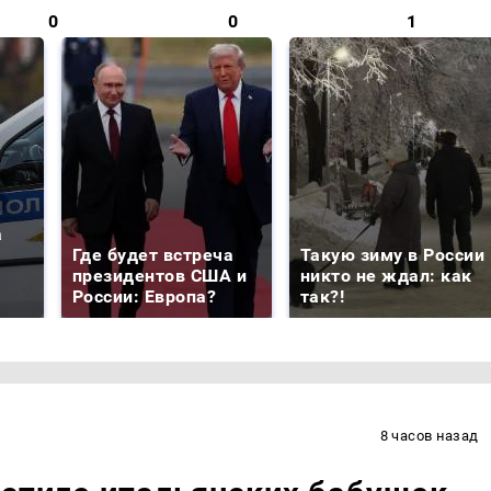
0
0
1
а
Где будет встреча
Такую зиму в России
президентов США и
никто не ждал: как
России: Европа?
так?!
8 часов назад