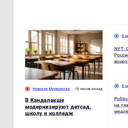
В 
NYT: 
Росси
воору
В 
Новости Мурманска
10 часов назад
Polit
В Кандалакше
на тя
модернизируют детсад,
медле
школу и колледж