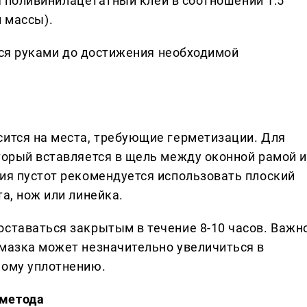
 поливинилацетатный клей в соотношении 1:5
й массы).
ся руками до достижения необходимой
сится на места, требующие герметизации. Для
оторый вставляется в щель между оконной рамой и
ния пустот рекомендуется использовать плоский
а, нож или линейка.
оставаться закрытым в течение 8-10 часов. Важн
амазка может незначительно увеличиться в
ному уплотнению.
 метода