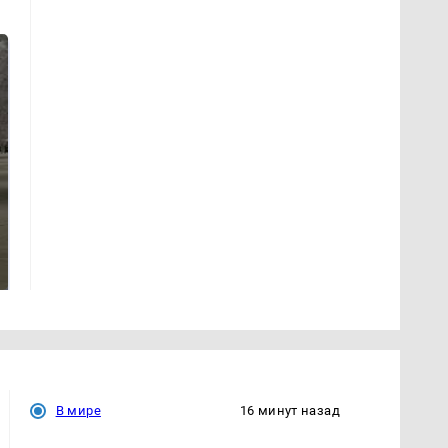
На Урале из казны
Как выглядит место
были украдены 18
крушение вертолета на
миллионов рублей
Кавказе: смотреть
В мире
16 минут назад