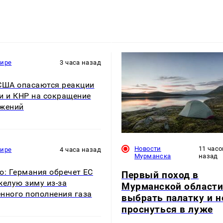
мире
3 часа назад
США опасаются реакции
и и КНР на сокращение
жений
Новости
11 часо
мире
4 часа назад
Мурманска
назад
ico: Германия обречет ЕС
Первый поход в
желую зиму из-за
Мурманской области
нного пополнения газа
выбрать палатку и н
проснуться в луже