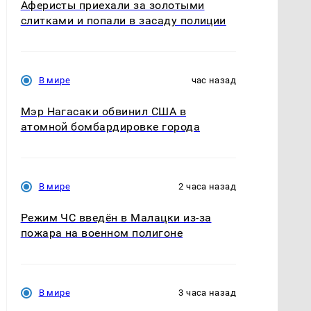
Аферисты приехали за золотыми
слитками и попали в засаду полиции
В мире
час назад
Мэр Нагасаки обвинил США в
атомной бомбардировке города
В мире
2 часа назад
Режим ЧС введён в Малацки из-за
пожара на военном полигоне
В мире
3 часа назад