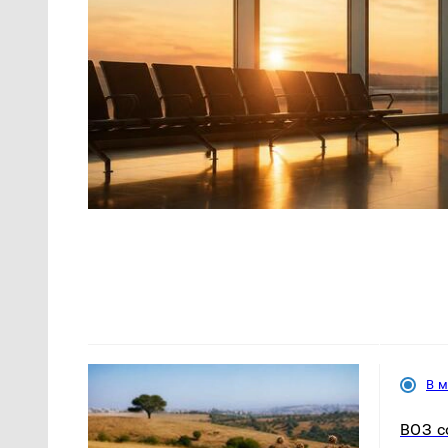
В 
ВОЗ с