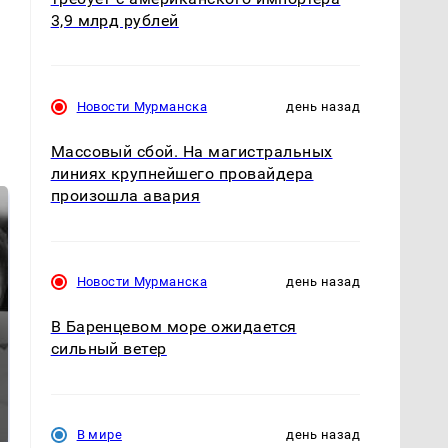
3,9 млрд рублей
Новости Мурманска
день назад
Массовый сбой. На магистральных
линиях крупнейшего провайдера
произошла авария
Новости Мурманска
день назад
В Баренцевом море ожидается
сильный ветер
Таких событий не
Все новости по
было с 1945: чего
падению вертолета на
ждать всем нам?
Кавказе: читать здесь
В мире
день назад