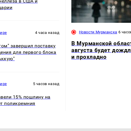
неллеза в США и
царии
Новости Мурманска
6 часо
мире
4 часа назад
В Мурманской облас
том" завершил поставку
августа будет дожд
ения для первого блока
и прохладно
Аккую"
мире
5 часов назад
вели 15% пошлину на
т поликремния