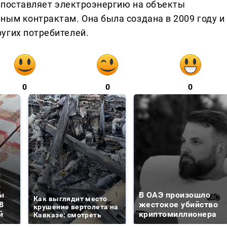
я поставляет электроэнергию на объекты
ным контрактам. Она была создана в 2009 году и
угих потребителей.
0
0
0
ы
В ОАЭ произошло
Как выглядит место
8
жестокое убийство
крушение вертолета на
й
криптомиллионера
Кавказе: смотреть