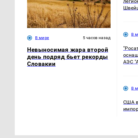
легио
Швей
В 
В мире
5 часов назад
"Роса
Невыносимая жара второй
оснащ
день подряд бьет рекорды
АЭС "
Словакии
В 
США в
импор