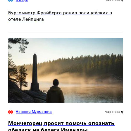
Бургомистр Фрайберга ранил полицейских в
отеле Лейпцига
Новости Мурманска
час назад
Мончегорец просит помочь опознать
обелиск на берегу Имандры