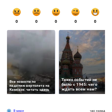
0
0
0
0
0
Таких событий не
Все новости по
было с 1945: чего
падению вертолета на
ждать всем нам?
Кавказе: читать здесь
В мире
час назад