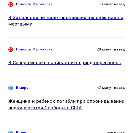
Новости Мурманска
7 минут назад
В Заполярье четырех пропавших человек нашли
мертвыми
Новости Мурманска
28 минут назад
В Североморске начинается период опрессовок
В мире
47 минут назад
Женщина и ребенок погибли при опрокидывании
лодки у статуи Свободы в США
В мире
час назад