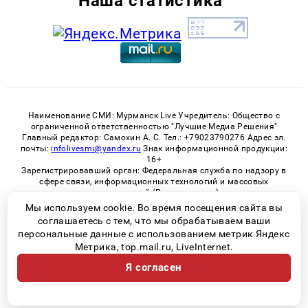
Наша статистика
Наименование СМИ: Мурманск Live Учредитель: Общество с
ограниченной ответственностью "Лучшие Медиа Решения"
Главный редактор: Самохин А. С. Тел.: +79023790276 Адрес эл.
почты:
infolivesmi@yandex.ru
Знак информационной продукции:
16+
Зарегистрировавший орган: Федеральная служба по надзору в
сфере связи, информационных технологий и массовых
коммуникаций (Роскомнадзор)
Регистрационный номер СМИ ЭЛ № ФС 77 - 82534 от 21.01.2022
Мы используем cookie. Во время посещения сайта вы
соглашаетесь с тем, что мы обрабатываем ваши
персональные данные с использованием метрик Яндекс
Метрика, top.mail.ru, LiveInternet.
© 2026 «Murmansk-live» | Все права защищены
Я согласен
Возрастная категория сайта 16+
Политика конфиденциальности