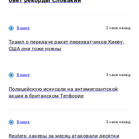
бьет рекорды Словакии
В мире
2 часа назад
Трамп о передаче ракет-перехватчиков Киеву:
США они тоже нужны
В мире
3 часа назад
Полицейскую искусали на антимигрантской
акции в британском Тетфорде
В мире
3 часа назад
Reuters: хакеры за месяц атаковали десятки