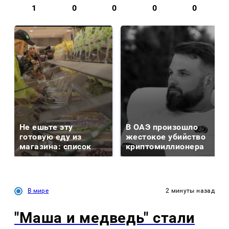
1
0
0
0
0
Не ешьте эту
В ОАЭ произошло
готовую еду из
жестокое убийство
магазина: список
криптомиллионера
В мире
2 минуты назад
"Маша и медведь" стали