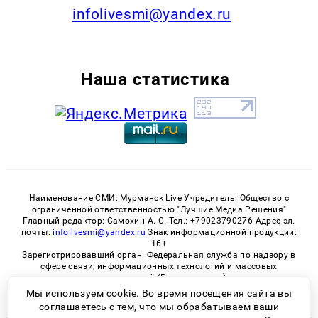
infolivesmi@yandex.ru
Наша статистика
Наименование СМИ: Мурманск Live Учредитель: Общество с
ограниченной ответственностью "Лучшие Медиа Решения"
Главный редактор: Самохин А. С. Тел.: +79023790276 Адрес эл.
почты:
infolivesmi@yandex.ru
Знак информационной продукции:
16+
Зарегистрировавший орган: Федеральная служба по надзору в
сфере связи, информационных технологий и массовых
коммуникаций (Роскомнадзор)
Регистрационный номер СМИ ЭЛ № ФС 77 - 82534 от 21.01.2022
Мы используем cookie. Во время посещения сайта вы
соглашаетесь с тем, что мы обрабатываем ваши