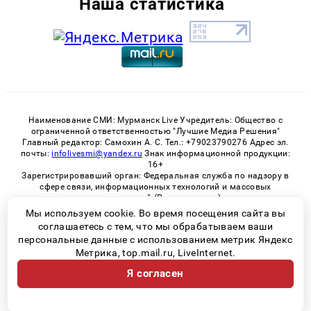
Наша статистика
Наименование СМИ: Мурманск Live Учредитель: Общество с
ограниченной ответственностью "Лучшие Медиа Решения"
Главный редактор: Самохин А. С. Тел.: +79023790276 Адрес эл.
почты:
infolivesmi@yandex.ru
Знак информационной продукции:
16+
Зарегистрировавший орган: Федеральная служба по надзору в
сфере связи, информационных технологий и массовых
коммуникаций (Роскомнадзор)
Регистрационный номер СМИ ЭЛ № ФС 77 - 82534 от 21.01.2022
Мы используем cookie. Во время посещения сайта вы
соглашаетесь с тем, что мы обрабатываем ваши
персональные данные с использованием метрик Яндекс
Метрика, top.mail.ru, LiveInternet.
© 2026 «Murmansk-live» | Все права защищены
Я согласен
Возрастная категория сайта 16+
Политика конфиденциальности