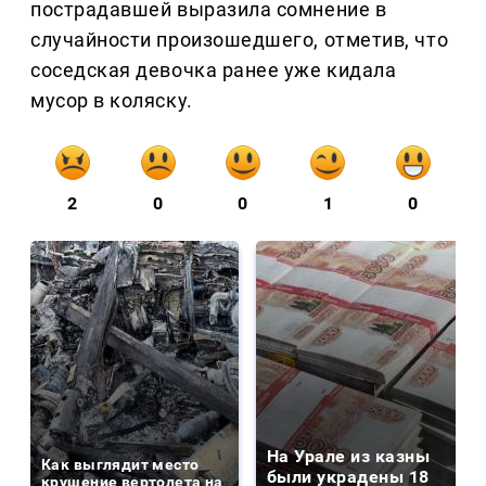
пострадавшей выразила сомнение в
случайности произошедшего, отметив, что
соседская девочка ранее уже кидала
мусор в коляску.
2
0
0
1
0
На Урале из казны
Как выглядит место
были украдены 18
крушение вертолета на