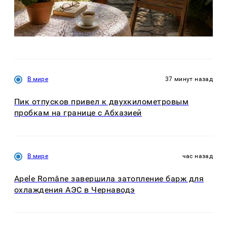
В мире
37 минут назад
Пик отпусков привел к двухкилометровым
пробкам на границе с Абхазией
В мире
час назад
Apele Române завершила затопление барж для
охлаждения АЭС в Чернаводэ