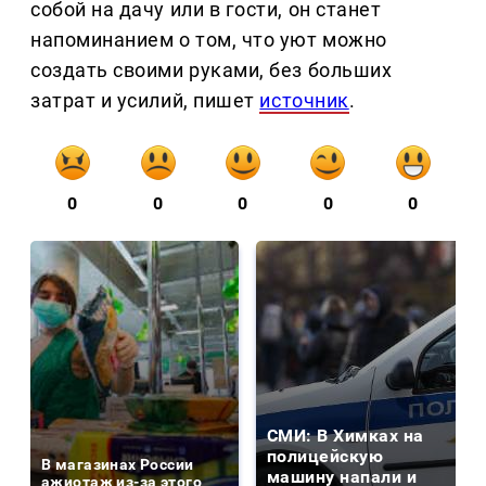
собой на дачу или в гости, он станет
напоминанием о том, что уют можно
создать своими руками, без больших
затрат и усилий, пишет
источник
.
0
0
0
0
0
СМИ: В Химках на
полицейскую
В магазинах России
машину напали и
ажиотаж из-за этого