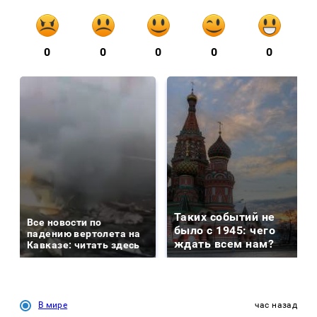
0
0
0
0
0
Таких событий не
Все новости по
было с 1945: чего
падению вертолета на
ждать всем нам?
Кавказе: читать здесь
В мире
час назад