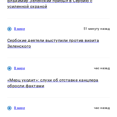
Владимир Зеленский прибыл в Сербию с
усиленной охраной
В мире
51 минуту назад
Сербские деятели выступили против визита
Зеленского
В мире
час назад
«Мерц уходит»: слухи об отставке канцлера
обросли фактами
В мире
час назад