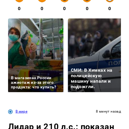
0
0
0
0
0
СМИ: В Химках на
полицейскую
В магазинах России
машину напали и
ажиотаж из-за этого
подожгли.
продукта: что купить?
В мире
8 минут назад
Лидар и 210 л.с.: показан