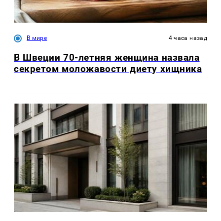
В мире
4 часа назад
В Швеции 70-летняя женщина назвала
секретом моложавости диету хищника