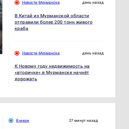
Новости Мурманска
день назад
В Китай из Мурманской области
отправили более 200 тонн живого
краба
Не ешьте эту
В ОАЭ произошло
готовую еду из
жестокое убийство
магазина: список
криптомиллионера
Новости Мурманска
день назад
К Новому году недвижимость на
«вторичке» в Мурманске начнёт
дорожать
В мире
27 минут назад