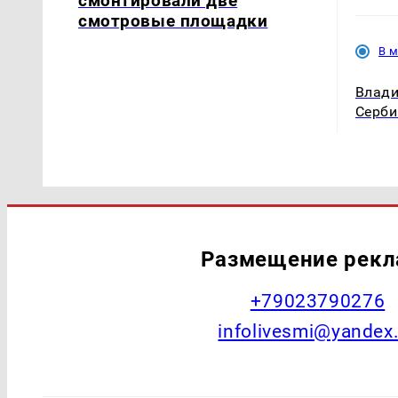
смонтировали две
смотровые площадки
В 
Влади
Серби
Размещение рек
+79023790276
infolivesmi@yandex