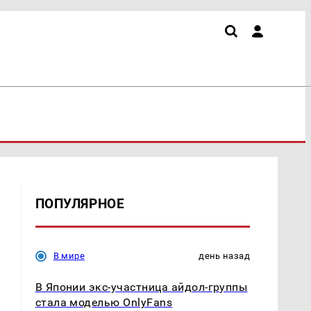
ПОПУЛЯРНОЕ
В мире
день назад
В Японии экс-участница айдол-группы
стала моделью OnlyFans