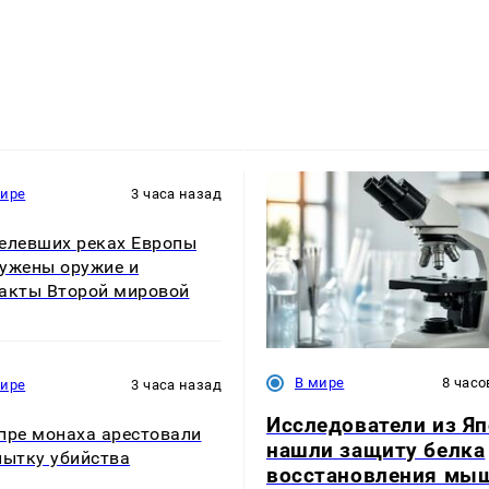
мире
3 часа назад
елевших реках Европы
ужены оружие и
акты Второй мировой
В мире
8 часо
мире
3 часа назад
Исследователи из Я
пре монаха арестовали
нашли защиту белка
пытку убийства
восстановления мы