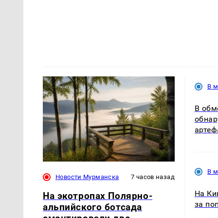
В 
В обм
обнар
артеф
В 
Новости Мурманска
7 часов назад
На Ки
На экотропах Полярно-
за по
альпийского ботсада