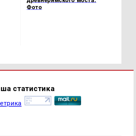
древнеримского моста.
Фото
ша статистика