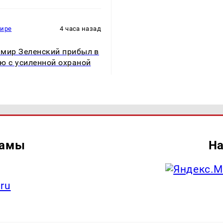
мире
4 часа назад
мир Зеленский прибыл в
ю с усиленной охраной
ламы
На
.ru