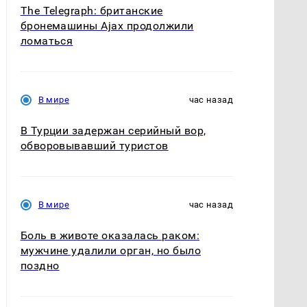
The Telegraph: британские
бронемашины Ajax продолжили
ломаться
В мире
час назад
В Турции задержан серийный вор,
обворовывавший туристов
В мире
час назад
Боль в животе оказалась раком:
мужчине удалили орган, но было
поздно