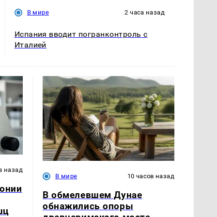
В мире
2 часа назад
Испания вводит погранконтроль с
Италией
в назад
В мире
10 часов назад
понии
В обмелевшем Дунае
обнажились опоры
шц