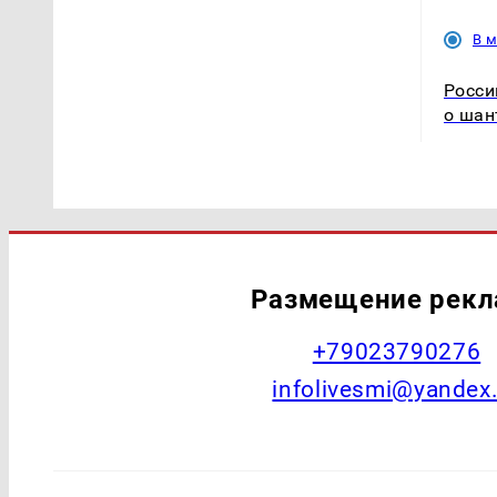
В 
Росси
о шан
Размещение рек
+79023790276
infolivesmi@yandex