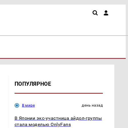
ПОПУЛЯРНОЕ
В мире
день назад
В Японии экс-участница айдол-группы
стала моделью OnlyFans