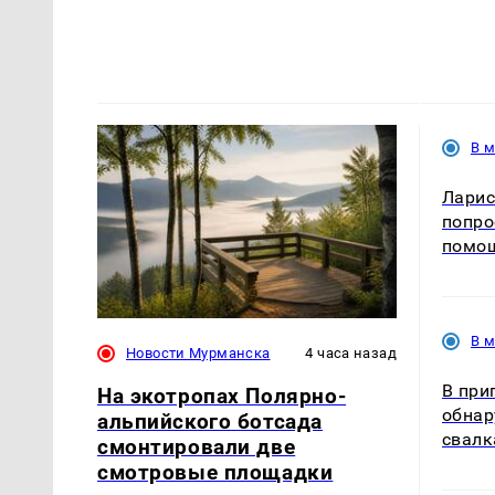
В 
Ларис
попро
помо
В 
Новости Мурманска
4 часа назад
В при
На экотропах Полярно-
обнар
альпийского ботсада
свалк
смонтировали две
смотровые площадки