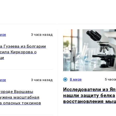
мире
3 часа назад
а Гузеева из Болгарии
сила Киркорова о
щи
В мире
5 часо
мире
3 часа назад
Исследователи из Я
городе Варшавы
нашли защиту белка
ужена масштабная
восстановления мы
а опасных токсинов