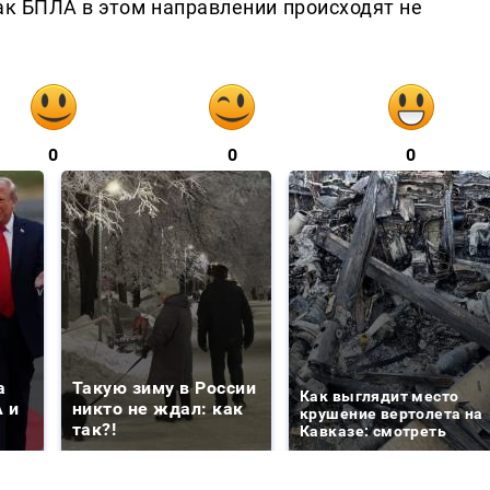
ак БПЛА в этом направлении происходят не
0
0
0
а
Такую зиму в России
Как выглядит место
 и
никто не ждал: как
крушение вертолета на
так?!
Кавказе: смотреть