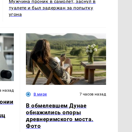
Мужчина проник в самолет, заснул в
туалете и был задержан за попытку
угона
в назад
В мире
7 часов назад
понии
В обмелевшем Дунае
обнажились опоры
шц
древнеримского моста.
Фото