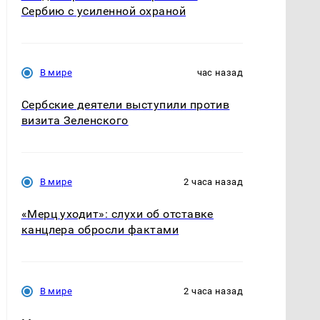
Сербию с усиленной охраной
В мире
час назад
Сербские деятели выступили против
визита Зеленского
В мире
2 часа назад
«Мерц уходит»: слухи об отставке
канцлера обросли фактами
В мире
2 часа назад