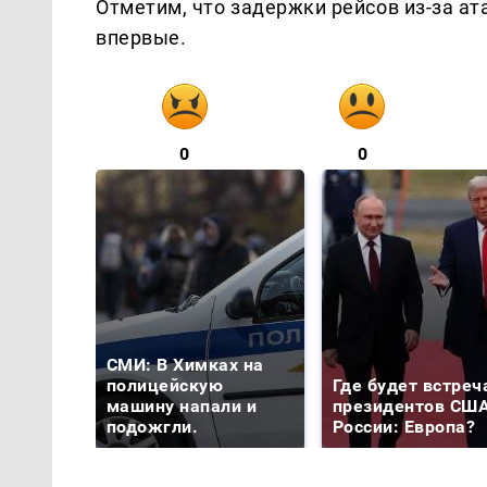
Отметим, что задержки рейсов из-за ат
впервые.
0
0
СМИ: В Химках на
полицейскую
Где будет встреч
машину напали и
президентов США
подожгли.
России: Европа?