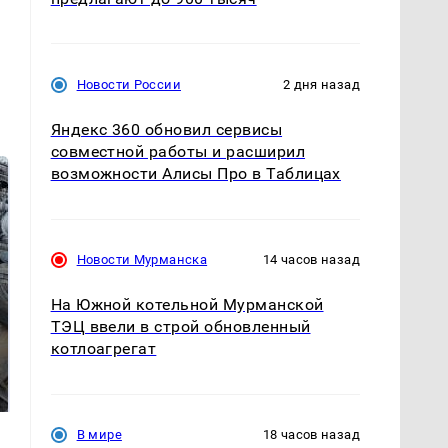
Новости России
2 дня назад
Яндекс 360 обновил сервисы
совместной работы и расширил
возможности Алисы Про в Таблицах
Новости Мурманска
14 часов назад
На Южной котельной Мурманской
ТЭЦ ввели в строй обновленный
котлоагрегат
На Урале из казны
Не ешьте эту
были украдены 18
готовую еду из
миллионов рублей
магазина: список
В мире
18 часов назад