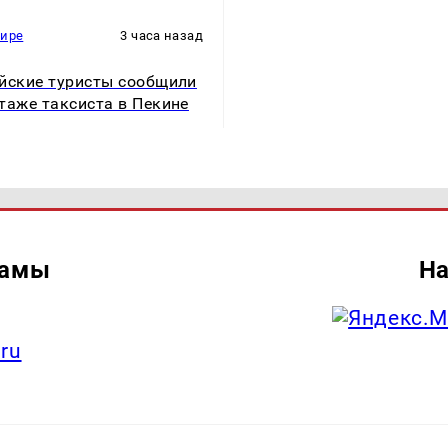
мире
3 часа назад
йские туристы сообщили
таже таксиста в Пекине
ламы
На
.ru