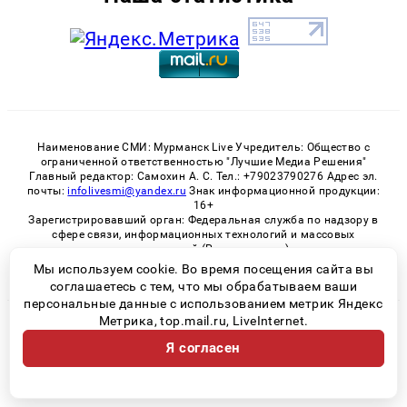
Наименование СМИ: Мурманск Live Учредитель: Общество с
ограниченной ответственностью "Лучшие Медиа Решения"
Главный редактор: Самохин А. С. Тел.: +79023790276 Адрес эл.
почты:
infolivesmi@yandex.ru
Знак информационной продукции:
16+
Зарегистрировавший орган: Федеральная служба по надзору в
сфере связи, информационных технологий и массовых
коммуникаций (Роскомнадзор)
Регистрационный номер СМИ ЭЛ № ФС 77 - 82534 от 21.01.2022
Мы используем cookie. Во время посещения сайта вы
соглашаетесь с тем, что мы обрабатываем ваши
персональные данные с использованием метрик Яндекс
Метрика, top.mail.ru, LiveInternet.
© 2026 «Murmansk-live» | Все права защищены
Я согласен
Возрастная категория сайта 16+
Политика конфиденциальности