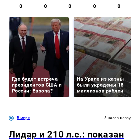
0
0
0
0
0
Где будет встреча
На Урале из казны
президентов США и
были украдены 18
России: Европа?
миллионов рублей
В мире
8 часов назад
Лидар и 210 л.с.: показан