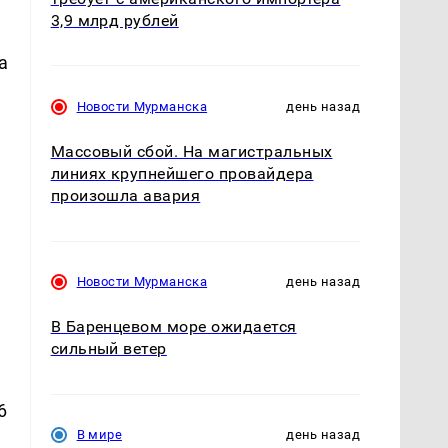
3,9 млрд рублей
а
Новости Мурманска
день назад
Массовый сбой. На магистральных
линиях крупнейшего провайдера
произошла авария
Новости Мурманска
день назад
В Баренцевом море ожидается
сильный ветер
6
В мире
день назад