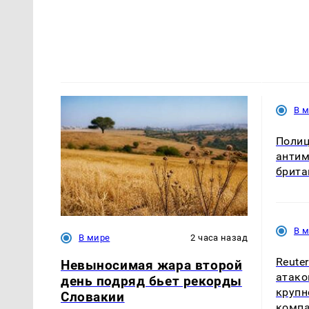
В 
Полиц
антим
брита
В 
В мире
2 часа назад
Reute
Невыносимая жара второй
атако
день подряд бьет рекорды
крупн
Словакии
комп