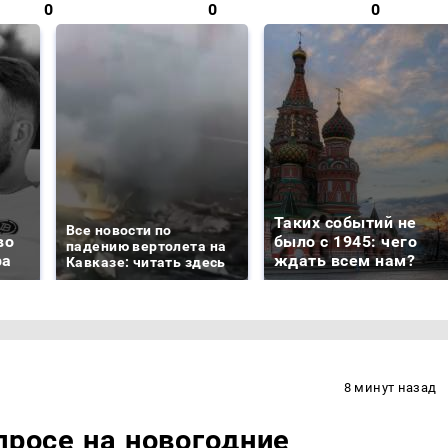
0
0
0
Таких событий не
Все новости по
во
было с 1945: чего
падению вертолета на
ра
ждать всем нам?
Кавказе: читать здесь
8 минут назад
просе на новогодние