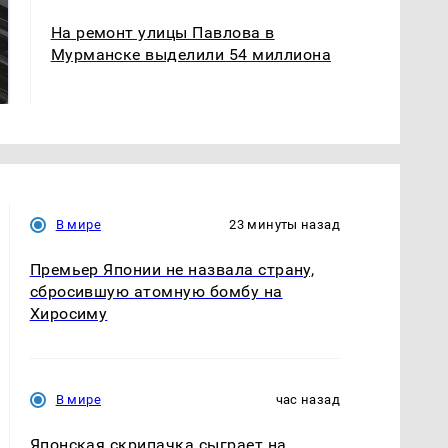
На ремонт улицы Павлова в
Не ешьте эту
В ОАЭ произошло
Мурманске выделили 54 миллиона
готовую еду из
жестокое убийство
магазина: список
криптомиллионера
В мире
23 минуты назад
Премьер Японии не назвала страну,
сбросившую атомную бомбу на
Хиросиму
В мире
час назад
Японская скрипачка сыграет на