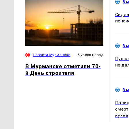
В 
Сидел
пенси
В 
Новости Мурманска
5 часов назад
Пушко
не да
В Мурманске отметили 70-
й День строителя
В 
Полиц
смерт
кухне