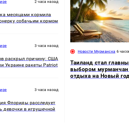
мире
2 часа назад
ка месяцами кормила
онерку собачьим кормом
мире
3 часа назад
Новости Мурманска
6 часо
в раскрыл причину: США
Таиланд стал главн
ли Украине ракеты Patriot
выбором мурманчан
отдыха на Новый го
мире
3 часа назад
ия Флориды расследует
ь девочки в игрушечной