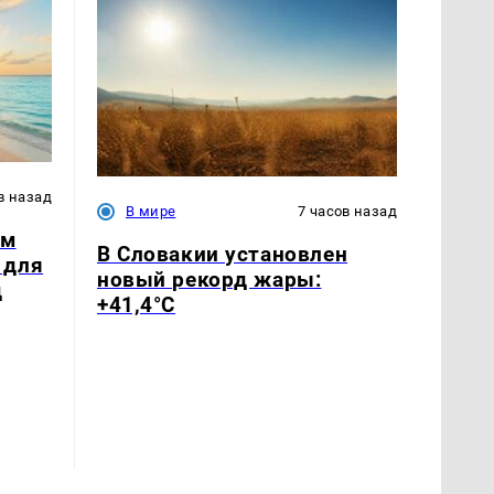
в назад
В мире
7 часов назад
ым
В Словакии установлен
 для
новый рекорд жары:
д
+41,4°С