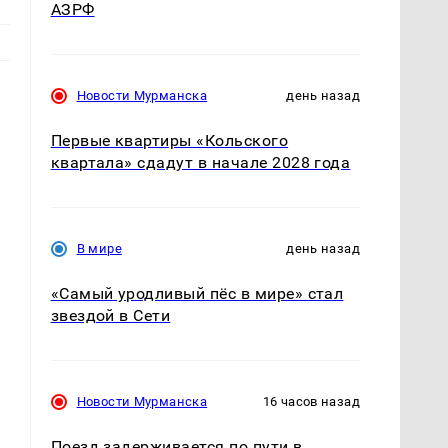
АЗРФ
Новости Мурманска
день назад
Первые квартиры «Кольского
квартала» сдадут в начале 2028 года
В мире
день назад
«Самый уродливый пёс в мире» стал
звездой в Сети
Новости Мурманска
16 часов назад
Поезд задерживается по пути в