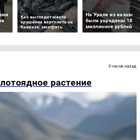
сии
На Урале из казны
Как выглядит место
ак
были украдены 18
крушение вертолета на
миллионов рублей
Кавказе: смотреть
5 часов назад
лотоядное растение