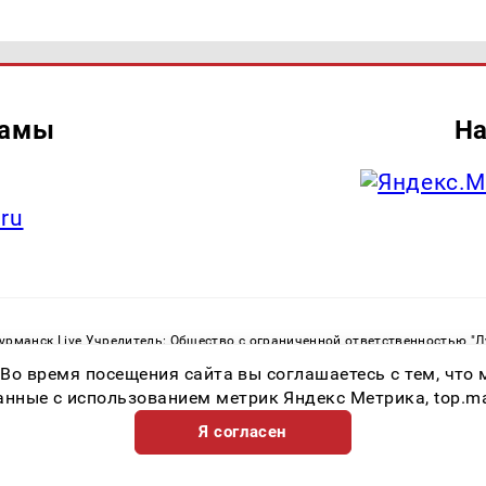
ламы
На
.ru
рманск Live Учредитель: Общество с ограниченной ответственностью "
. С. Тел.: +79023790276 Адрес эл. почты:
infolivesmi@yandex.ru
Знак инф
 Во время посещения сайта вы соглашаетесь с тем, чт
ная служба по надзору в сфере связи, информационных технологий и м
Регистрационный номер СМИ ЭЛ № ФС 77 - 82534 от 21.01.2022
ные с использованием метрик Яндекс Метрика, top.mail.
Я согласен
Возрастная категория сайта 16+