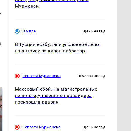
Мурманск
ь
В мире
день назад
а
В Турции возбудили уголовное дело
на актрису за кулон-вибратор
Новости Мурманска
16 часов назад
Массовый сбой. На магистральных
линиях крупнейшего провайдера
произошла авария
Новости Мурманска
день назад