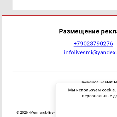
Размещение рек
+79023790276
infolivesmi@yandex
Наименование СМИ: Му
Главный редактор: Самохин А
Мы используем cookie.
Зарегистрировавший орган: Федераль
персональные дан
© 2026 «Murmansk-live» | Все права защищены