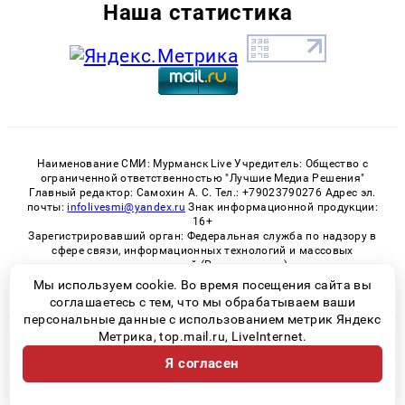
Наша статистика
Наименование СМИ: Мурманск Live Учредитель: Общество с
ограниченной ответственностью "Лучшие Медиа Решения"
Главный редактор: Самохин А. С. Тел.: +79023790276 Адрес эл.
почты:
infolivesmi@yandex.ru
Знак информационной продукции:
16+
Зарегистрировавший орган: Федеральная служба по надзору в
сфере связи, информационных технологий и массовых
коммуникаций (Роскомнадзор)
Регистрационный номер СМИ ЭЛ № ФС 77 - 82534 от 21.01.2022
Мы используем cookie. Во время посещения сайта вы
соглашаетесь с тем, что мы обрабатываем ваши
персональные данные с использованием метрик Яндекс
Метрика, top.mail.ru, LiveInternet.
© 2026 «Murmansk-live» | Все права защищены
Я согласен
Возрастная категория сайта 16+
Политика конфиденциальности