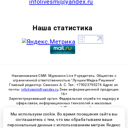
infolivesmi@yandex.ru
Наша статистика
Наименование СМИ: Мурманск Live Учредитель: Общество с
ограниченной ответственностью "Лучшие Медиа Решения"
Главный редактор: Самохин А. С. Тел.: +79023790276 Адрес эл.
почты:
infolivesmi@yandex.ru
Знак информационной продукции:
16+
Зарегистрировавший орган: Федеральная служба по надзору в
сфере связи, информационных технологий и массовых
коммуникаций (Роскомнадзор)
Регистрационный номер СМИ ЭЛ № ФС 77 - 82534 от 21.01.2022
Мы используем cookie. Во время посещения сайта вы
соглашаетесь с тем, что мы обрабатываем ваши
персональные данные с использованием метрик Яндекс