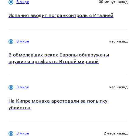
В мире
30 минут назад
Испания вводит погранконтроль с Италией
В мире
час назад
В обмелевших реках Европы обнаружены
оружие и артефакты Второй мировой
В мире
час назад
На Кипре монаха арестовали за попытку
убийства
В мире
2 часа назад