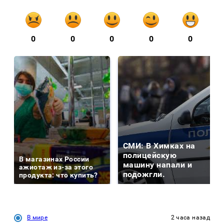
0
0
0
0
0
СМИ: В Химках на
полицейскую
В магазинах России
машину напали и
ажиотаж из-за этого
подожгли.
продукта: что купить?
В мире
2 часа назад