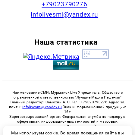
+79023790276
infolivesmi@yandex.ru
Наша статистика
Наименование СМИ: Мурманск Live Учредитель: Общество с
ограниченной ответственностью "Лучшие Медиа Решения"
Главный редактор: Самохин А. С. Тел.: +79023790276 Адрес эл.
почты:
infolivesmi@yandex.ru
Знак информационной продукции:
16+
Зарегистрировавший орган: Федеральная служба по надзору в
сфере связи, информационных технологий и массовых
коммуникаций (Роскомнадзор)
Регистрационный номер СМИ ЭЛ № ФС 77 - 82534 от 21.01.2022
Мы используем cookie. Во время посещения сайта вы