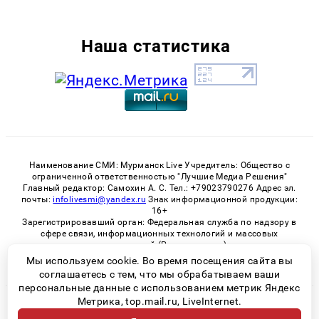
Наша статистика
Наименование СМИ: Мурманск Live Учредитель: Общество с
ограниченной ответственностью "Лучшие Медиа Решения"
Главный редактор: Самохин А. С. Тел.: +79023790276 Адрес эл.
почты:
infolivesmi@yandex.ru
Знак информационной продукции:
16+
Зарегистрировавший орган: Федеральная служба по надзору в
сфере связи, информационных технологий и массовых
коммуникаций (Роскомнадзор)
Регистрационный номер СМИ ЭЛ № ФС 77 - 82534 от 21.01.2022
Мы используем cookie. Во время посещения сайта вы
соглашаетесь с тем, что мы обрабатываем ваши
персональные данные с использованием метрик Яндекс
Метрика, top.mail.ru, LiveInternet.
© 2026 «Murmansk-live» | Все права защищены