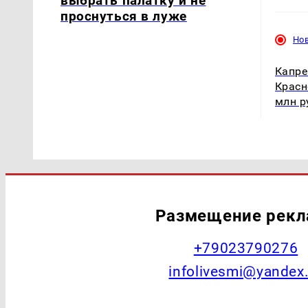
выбрать палатку и не
проснуться в луже
Но
Капре
Красн
млн р
Размещение рек
+79023790276
infolivesmi@yandex