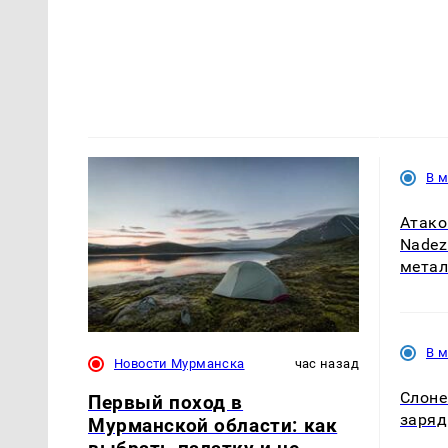
В 
Атако
Nadez
мета
В 
Новости Мурманска
час назад
Слоне
Первый поход в
заряд
Мурманской области: как