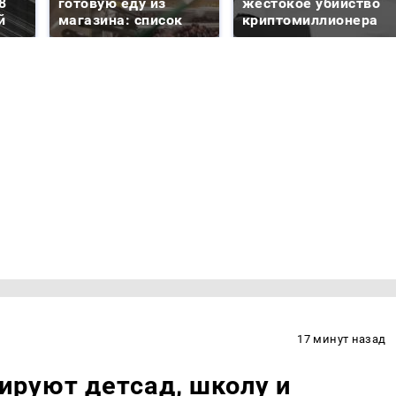
8
готовую еду из
жестокое убийство
й
магазина: список
криптомиллионера
17 минут назад
ируют детсад, школу и