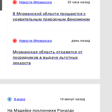
было с 1945: чего
падению вертолета на
Новости Мурманска
23 часа назад
ждать всем нам?
Кавказе: читать здесь
В Мурманской области прощаются с
удивительным природным феноменом
Новости Мурманска
день назад
Мурманская область откажется от
посредников в выдаче льготных
лекарств
В мире
14 минут назад
На Мадейре поклонники Роналду