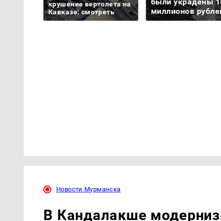
были украдены 1
крушение вертолета на
миллионов рубле
Кавказе: смотреть
Новости Мурманска
В Кандалакше модерниз