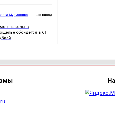
вости Мурманска
час назад
монт школы в
ощелье обойдётся в 61
ублей
ламы
На
.ru