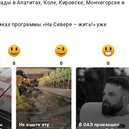
ады в Апатитах, Коле, Кировске, Мончегорске и
амках программы «На Севере – жить!» уже
0
0
0
ы
Не ешьте эту
В ОАЭ произошло