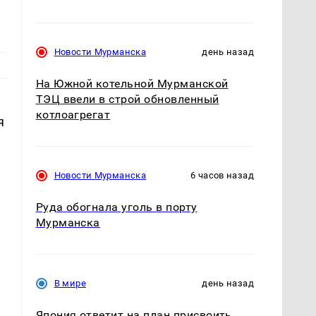
Новости Мурманска
день назад
На Южной котельной Мурманской
ТЭЦ ввели в строй обновленный
котлоагрегат
я
Новости Мурманска
6 часов назад
Руда обогнала уголь в порту
Мурманска
В мире
день назад
Япония ответит на план присвоить