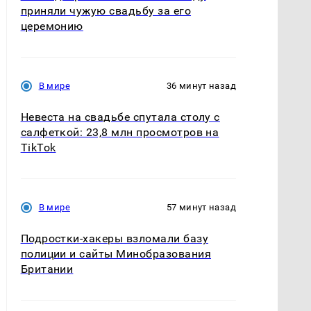
приняли чужую свадьбу за его
церемонию
В мире
36 минут назад
Невеста на свадьбе спутала столу с
салфеткой: 23,8 млн просмотров на
TikTok
В мире
57 минут назад
Подростки-хакеры взломали базу
полиции и сайты Минобразования
Британии