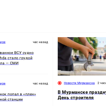
мире
час назад
ванное ВСУ судно
hda стало грудой
лла — СМИ
Новости Мурманска
2 час
мире
час назад
В Мурманске празд
нок попал в «плен»
День строителя
ной станции