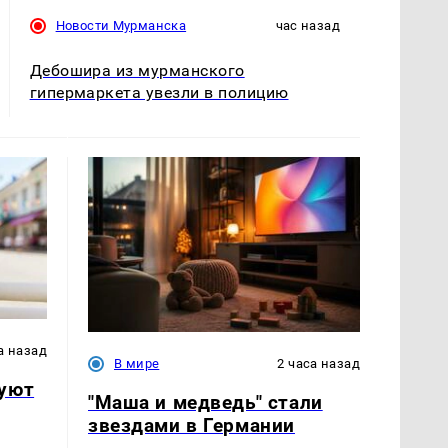
Новости Мурманска
час назад
Дебошира из мурманского
гипермаркета увезли в полицию
а назад
В мире
2 часа назад
нуют
"Маша и медведь" стали
звездами в Германии