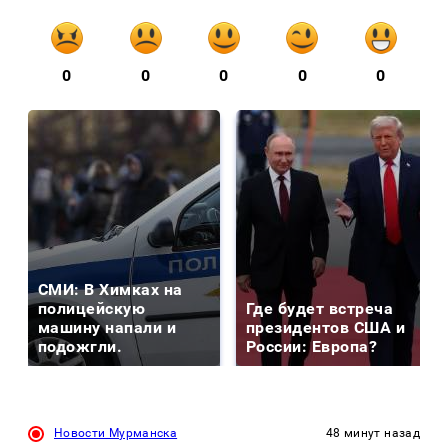
0
0
0
0
0
СМИ: В Химках на
полицейскую
Где будет встреча
машину напали и
президентов США и
подожгли.
России: Европа?
Новости Мурманска
48 минут назад