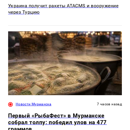
Украина получит ракеты ATACMS и вооружение
через Турцию
Новости Мурманска
7 часов назад
Первый «РыбаФест» в Мурманске
собрал толпу: победил улов на 477
граммов