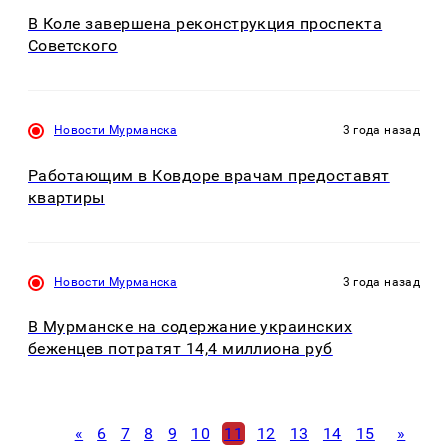
В Коле завершена реконструкция проспекта
Советского
Новости Мурманска
3 года назад
Работающим в Ковдоре врачам предоставят
квартиры
Новости Мурманска
3 года назад
В Мурманске на содержание украинских
беженцев потратят 14,4 миллиона руб
«
6
7
8
9
10
11
12
13
14
15
»