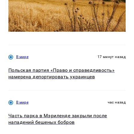
В мире
17 минут назад
Польская партия «Право и справедливость»
намерена депортировать украинцев
В мире
час назад
Часть парка в Мэриленде закрыли после
нападений бешеных бобров