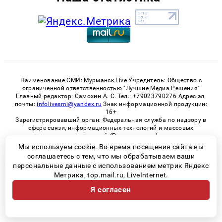
Наименование СМИ: Мурманск Live Учредитель: Общество с
ограниченной ответственностью "Лучшие Медиа Решения"
Главный редактор: Самохин А. С. Тел.: +79023790276 Адрес эл.
почты:
infolivesmi@yandex.ru
Знак информационной продукции:
16+
Зарегистрировавший орган: Федеральная служба по надзору в
сфере связи, информационных технологий и массовых
коммуникаций (Роскомнадзор)
Регистрационный номер СМИ ЭЛ № ФС 77 - 82534 от 21.01.2022
Мы используем cookie. Во время посещения сайта вы
соглашаетесь с тем, что мы обрабатываем ваши
персональные данные с использованием метрик Яндекс
Метрика, top.mail.ru, LiveInternet.
© 2026 «Murmansk-live» | Все права защищены
Я согласен
Возрастная категория сайта 16+
Политика конфиденциальности