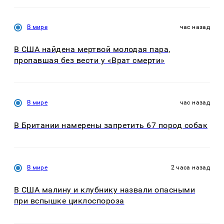
В мире
час назад
В США найдена мертвой молодая пара,
пропавшая без вести у «Врат смерти»
В мире
час назад
В Британии намерены запретить 67 пород собак
В мире
2 часа назад
В США малину и клубнику назвали опасными
при вспышке циклоспороза