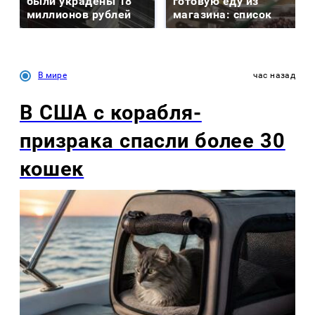
были украдены 18
готовую еду из
миллионов рублей
магазина: список
В мире
час назад
В США с корабля-
призрака спасли более 30
кошек