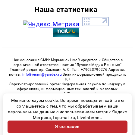
Наша статистика
Наименование СМИ: Мурманск Live Учредитель: Общество с
ограниченной ответственностью "Лучшие Медиа Решения"
Главный редактор: Самохин А. С. Тел.: +79023790276 Адрес эл.
почты:
infolivesmi@yandex.ru
Знак информационной продукции:
16+
Зарегистрировавший орган: Федеральная служба по надзору в
сфере связи, информационных технологий и массовых
коммуникаций (Роскомнадзор)
Регистрационный номер СМИ ЭЛ № ФС 77 - 82534 от 21.01.2022
Мы используем cookie. Во время посещения сайта вы
соглашаетесь с тем, что мы обрабатываем ваши
персональные данные с использованием метрик Яндекс
Метрика, top.mail.ru, LiveInternet.
© 2026 «Murmansk-live» | Все права защищены
Я согласен
Возрастная категория сайта 16+
Политика конфиденциальности