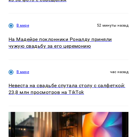
В мире
52 минуты назад
На Мадейре поклонники Роналду приняли
чужую свадьбу за его церемонию
В мире
час назад
Невеста на свадьбе спутала столу с салфеткой:
23,8 млн просмотров на TikTok