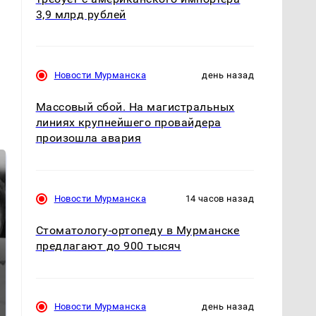
3,9 млрд рублей
Новости Мурманска
день назад
Массовый сбой. На магистральных
линиях крупнейшего провайдера
произошла авария
Новости Мурманска
14 часов назад
Стоматологу-ортопеду в Мурманске
предлагают до 900 тысяч
Таких событий не
Все новости по
было с 1945: чего
падению вертолета на
Новости Мурманска
день назад