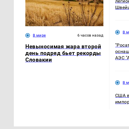
легио
Швей
В 
В мире
6 часов назад
"Роса
Невыносимая жара второй
оснащ
день подряд бьет рекорды
АЭС "
Словакии
В 
США в
импор