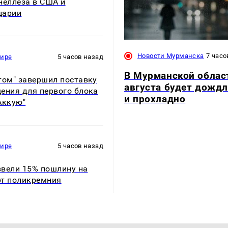
неллеза в США и
царии
Новости Мурманска
7 часо
мире
5 часов назад
В Мурманской облас
том" завершил поставку
августа будет дожд
ения для первого блока
и прохладно
Аккую"
мире
5 часов назад
вели 15% пошлину на
т поликремния