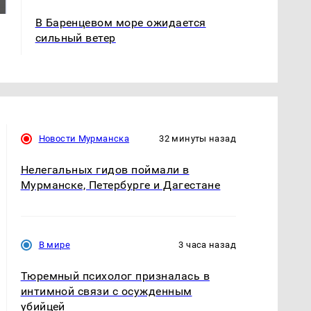
ждать всем нам?
Кавказе: читать здесь
В Баренцевом море ожидается
сильный ветер
Новости Мурманска
32 минуты назад
Нелегальных гидов поймали в
Мурманске, Петербурге и Дагестане
В мире
3 часа назад
Тюремный психолог призналась в
интимной связи с осужденным
убийцей