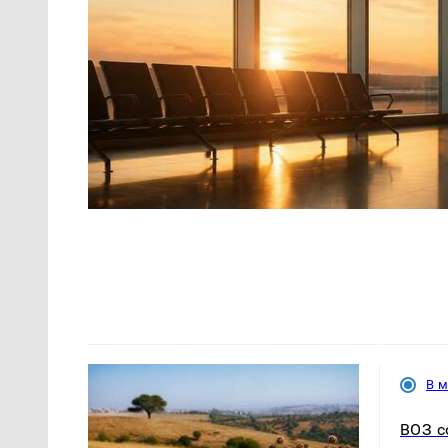
В 
ВОЗ с