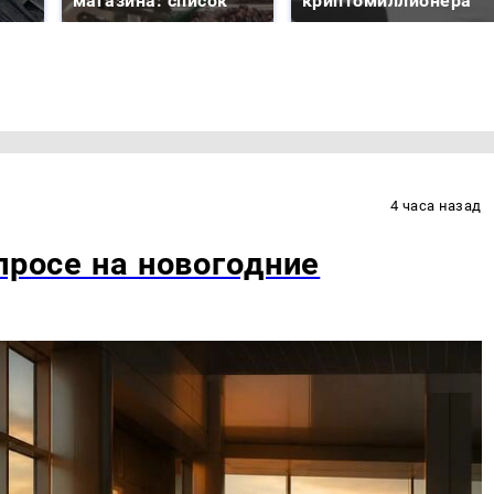
магазина: список
криптомиллионера
4 часа назад
просе на новогодние