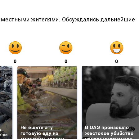
с местными жителями. Обсуждались дальнейшие
0
0
0
Не ешьте эту
В ОАЭ произошло
о
готовую еду из
жестокое убийство
а на