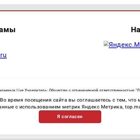
ламы
На
.ru
рманск Live Учредитель: Общество с ограниченной ответственностью "
. С. Тел.: +79023790276 Адрес эл. почты:
infolivesmi@yandex.ru
Знак инф
 Во время посещения сайта вы соглашаетесь с тем, чт
ная служба по надзору в сфере связи, информационных технологий и м
Регистрационный номер СМИ ЭЛ № ФС 77 - 82534 от 21.01.2022
ные с использованием метрик Яндекс Метрика, top.mail.
Я согласен
Возрастная категория сайта 16+