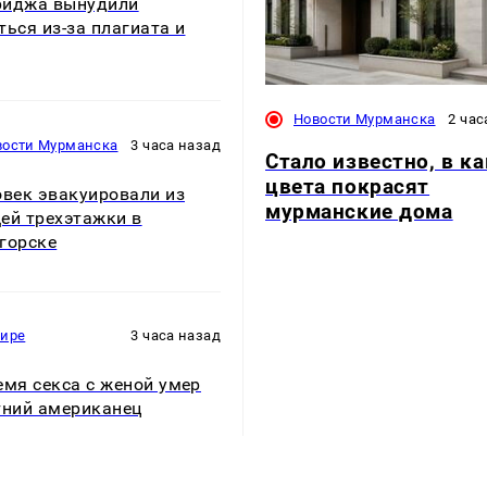
риджа вынудили
ться из-за плагиата и
Новости Мурманска
2 час
вости Мурманска
3 часа назад
Стало известно, в к
цвета покрасят
овек эвакуировали из
мурманские дома
ей трехэтажки в
горске
мире
3 часа назад
емя секса с женой умер
тний американец