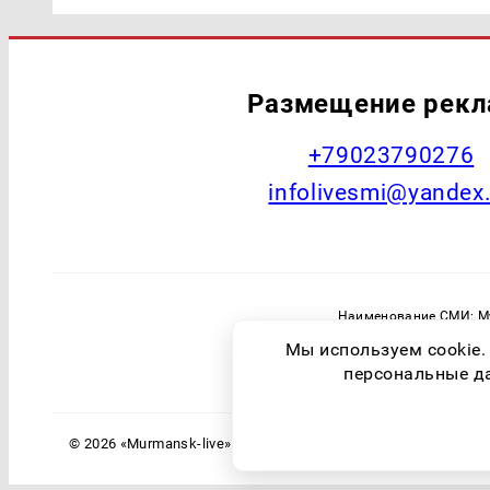
Размещение рек
+79023790276
infolivesmi@yandex
Наименование СМИ: Му
Главный редактор: Самохин А
Мы используем cookie.
Зарегистрировавший орган: Федераль
персональные дан
© 2026 «Murmansk-live» | Все права защищены