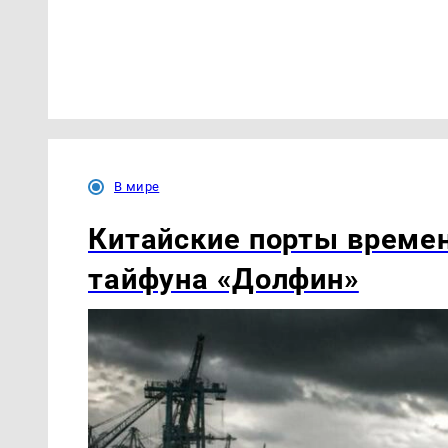
В мире
Китайские порты времен
тайфуна «Долфин»