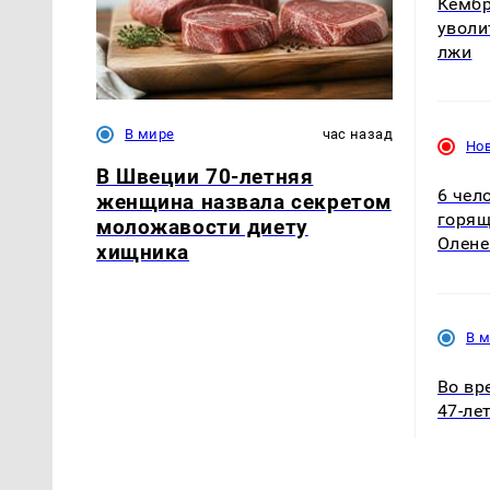
Кемб
уволи
лжи
В мире
час назад
Но
В Швеции 70-летняя
6 чел
женщина назвала секретом
горящ
моложавости диету
Олене
хищника
В 
Во вр
47-ле