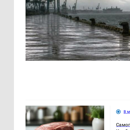
В 
Самог