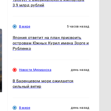
3,9 млрд рублей
В мире
5 часов назад
Япония ответит на план присвоить
островам Южных Курил имена Зорге и
Рубленко
Новости Мурманска
день назад
СМИ: В Химках на
полицейскую
В магазинах России
В Баренцевом море ожидается
машину напали и
ажиотаж из-за этого
сильный ветер
подожгли.
продукта: что купить?
В мире
день назад