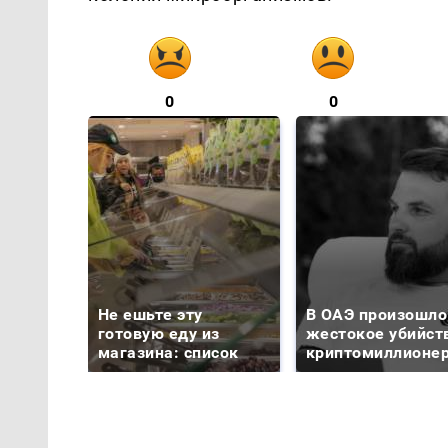
0
0
Не ешьте эту
В ОАЭ произошло
готовую еду из
жестокое убийст
магазина: список
криптомиллионе