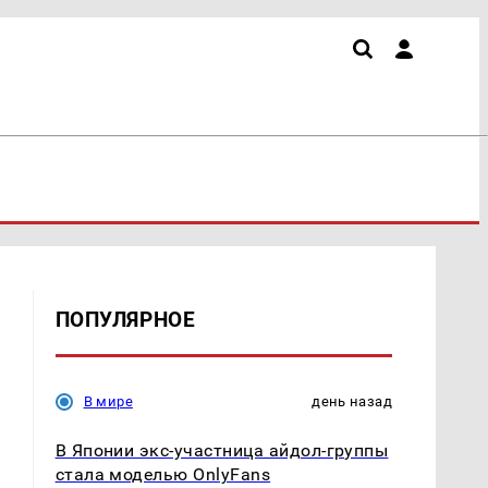
ПОПУЛЯРНОЕ
В мире
день назад
В Японии экс-участница айдол-группы
стала моделью OnlyFans