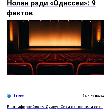
Нолан ради «Одиссеи»: 9
фактов
В мире
9 минут назад
В калифорнийском Суисун-Сити отключили сеть