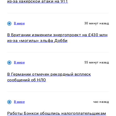
из-за хакерской атаки на 911
В мире
30 минут назад
В Британии изменили энергопроект на £430 млн
из-за «могилы» эльфа Добби
В мире
55 минут назад
В Германии отмечен рекордный всплеск
сообщений об НЛО
В мире
час назад
Работы Бэнкси обошлись налогоплательщикам