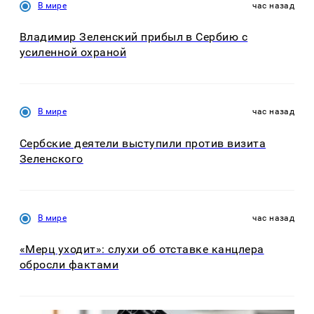
В мире
час назад
Владимир Зеленский прибыл в Сербию с
усиленной охраной
В мире
час назад
Сербские деятели выступили против визита
Зеленского
В мире
час назад
«Мерц уходит»: слухи об отставке канцлера
обросли фактами