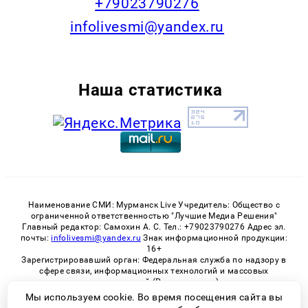
+79023790276
infolivesmi@yandex.ru
Наша статистика
Наименование СМИ: Мурманск Live Учредитель: Общество с
ограниченной ответственностью "Лучшие Медиа Решения"
Главный редактор: Самохин А. С. Тел.: +79023790276 Адрес эл.
почты:
infolivesmi@yandex.ru
Знак информационной продукции:
16+
Зарегистрировавший орган: Федеральная служба по надзору в
сфере связи, информационных технологий и массовых
коммуникаций (Роскомнадзор)
Регистрационный номер СМИ ЭЛ № ФС 77 - 82534 от 21.01.2022
Мы используем cookie. Во время посещения сайта вы