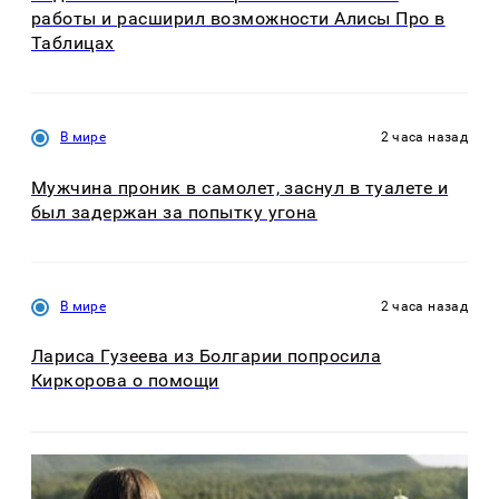
работы и расширил возможности Алисы Про в
Таблицах
В мире
2 часа назад
Мужчина проник в самолет, заснул в туалете и
был задержан за попытку угона
В мире
2 часа назад
Лариса Гузеева из Болгарии попросила
Киркорова о помощи