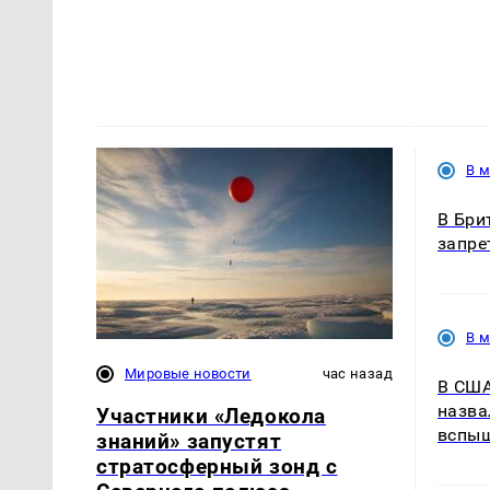
В 
В Бри
запре
В 
Мировые новости
час назад
В США
назва
Участники «Ледокола
вспыш
знаний» запустят
стратосферный зонд с