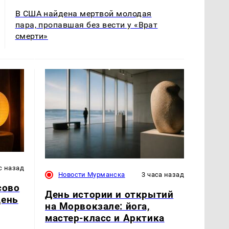
В США найдена мертвой молодая
пара, пропавшая без вести у «Врат
смерти»
с назад
Новости Мурманска
3 часа назад
сово
День истории и открытий
день
на Морвокзале: йога,
мастер-класс и Арктика