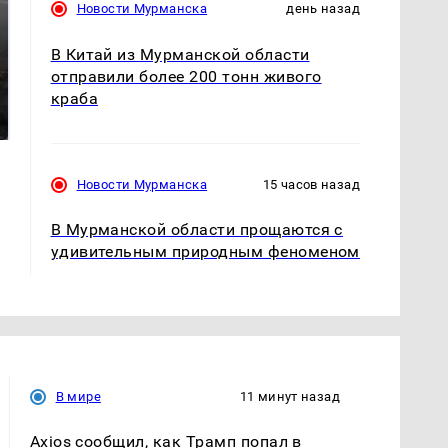
Новости Мурманска
день назад
В Китай из Мурманской области
отправили более 200 тонн живого
Таких событий не
В магазинах России
краба
было с 1945: чего
ажиотаж из-за этого
ждать всем нам?
продукта: что купить?
Новости Мурманска
15 часов назад
В Мурманской области прощаются с
удивительным природным феноменом
В мире
11 минут назад
Axios сообщил, как Трамп попал в