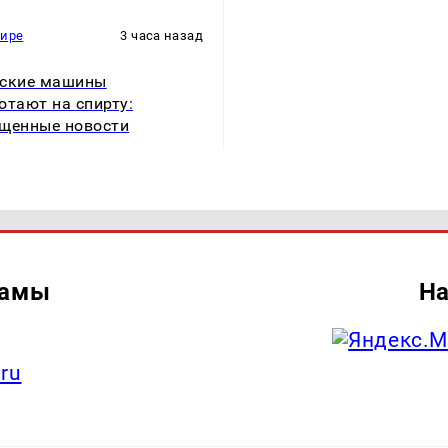
мире
3 часа назад
йские машины
отают на спирту:
щенные новости
ламы
На
.ru