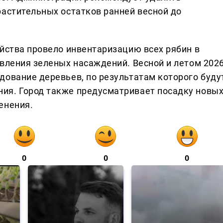
растительных остатков ранней весной до
яйства провело инвентаризацию всех рябин в
овления зеленых насаждений. Весной и летом 202
дование деревьев, по результатам которого буду
ия. Город также предусматривает посадку новы
енения.
0
0
0