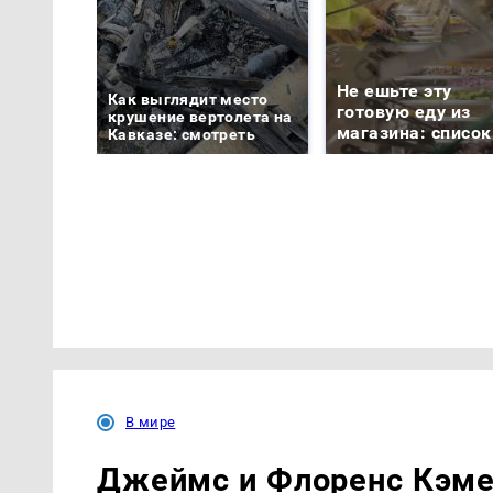
Не ешьте эту
Как выглядит место
готовую еду из
крушение вертолета на
магазина: список
Кавказе: смотреть
В мире
Джеймс и Флоренс Кэме