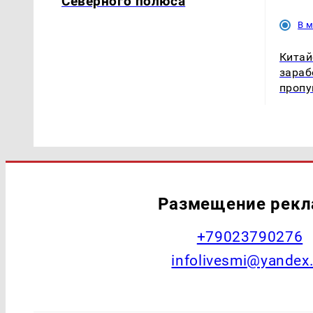
Северного полюса
В 
Кита
зараб
пропу
Размещение рек
+79023790276
infolivesmi@yandex