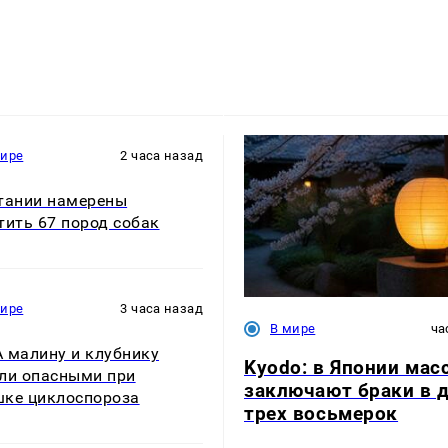
мире
2 часа назад
тании намерены
тить 67 пород собак
мире
3 часа назад
В мире
ча
 малину и клубнику
Kyodo: в Японии мас
ли опасными при
заключают браки в 
ке циклоспороза
трех восьмерок