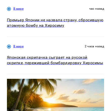
В мире
час назад
Премьер Японии не назвала страну, сбросившую
атомную бомбу на Хиросиму
В мире
2 часа назад
Японская скрипачка сыграет на русской
скрипке, пережившей бомбардировку Хиросимы