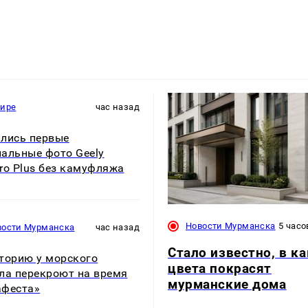
мире
час назад
лись первые
альные фото Geely
ro Plus без камуфляжа
Новости Мурманска
5 часо
вости Мурманска
час назад
Стало известно, в к
торию у морского
цвета покрасят
ла перекроют на время
мурманские дома
афеста»