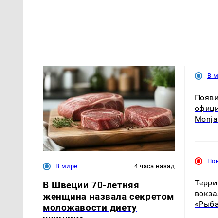
В 
Появи
офици
Monja
Но
В мире
4 часа назад
Терри
В Швеции 70-летняя
вокза
женщина назвала секретом
«Рыб
моложавости диету