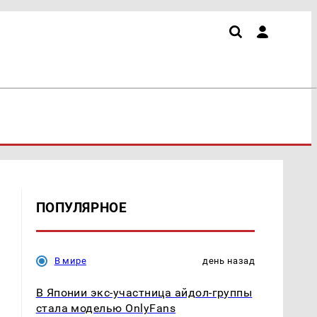
ПОПУЛЯРНОЕ
В мире
день назад
В Японии экс-участница айдол-группы
стала моделью OnlyFans