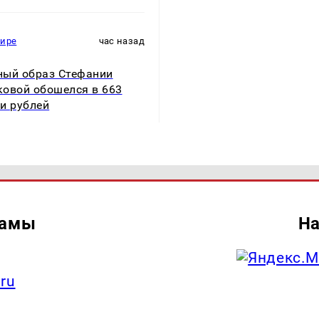
мире
час назад
ый образ Стефании
овой обошелся в 663
и рублей
ламы
На
.ru