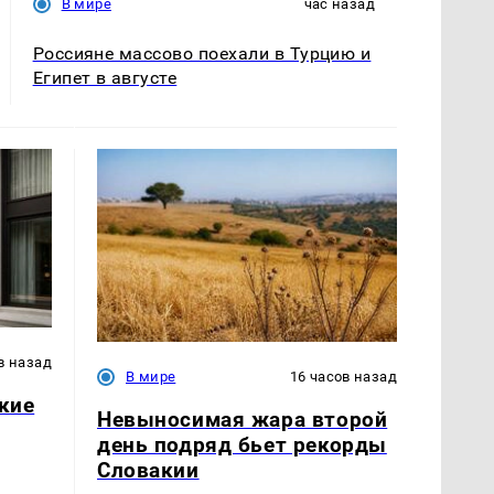
В мире
час назад
Россияне массово поехали в Турцию и
Египет в августе
в назад
В мире
16 часов назад
акие
Невыносимая жара второй
день подряд бьет рекорды
Словакии