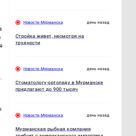
Новости Мурманска
день назад
а
Стройка живет, несмотря на
о
трудности
я
Новости Мурманска
день назад
.
Стоматологу-ортопеду в Мурманске
предлагают до 900 тысяч
ы
Новости Мурманска
день назад
Мурманская рыбная компания
требует с американского импортера