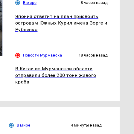
В мире
8 часов назад
Япония ответит на план присвоить
островам Южных Курил имена Зорге и
Рубленко
Не ешьте эту
В ОАЭ произошло
готовую еду из
жестокое убийство
магазина: список
криптомиллионера
Новости Мурманска
18 часов назад
В Китай из Мурманской области
отправили более 200 тонн живого
краба
В мире
4 минуты назад