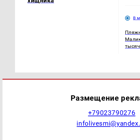
хищника
В 
Пляжн
Малик
тысяч
Размещение рек
+79023790276
infolivesmi@yandex