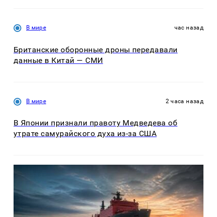
В мире
час назад
Британские оборонные дроны передавали
данные в Китай — СМИ
В мире
2 часа назад
В Японии признали правоту Медведева об
утрате самурайского духа из-за США